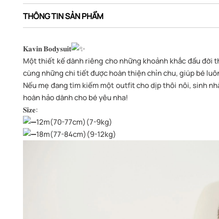
THÔNG TIN SẢN PHẨM
𝐊𝐚𝐯𝐢𝐧 𝐁𝐨𝐝𝐲𝐬𝐮𝐢𝐭
Một thiết kế dành riêng cho những khoảnh khắc đầu đời thật đán
cùng những chi tiết được hoàn thiện chỉn chu, giúp bé luô
Nếu mẹ đang tìm kiếm một outfit cho dịp thôi nôi, sinh nhật 1 tu
hoàn hảo dành cho bé yêu nha!
𝐒𝐢𝐳𝐞:
12m(70-77cm)(7-9kg)
18m(77-84cm)(9-12kg)