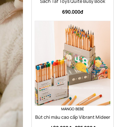
Sách Taf Toys Quite Busy Book
690.000đ
MANGO BEBÉ
Bút chì màu cao cấp Vibrant Mideer