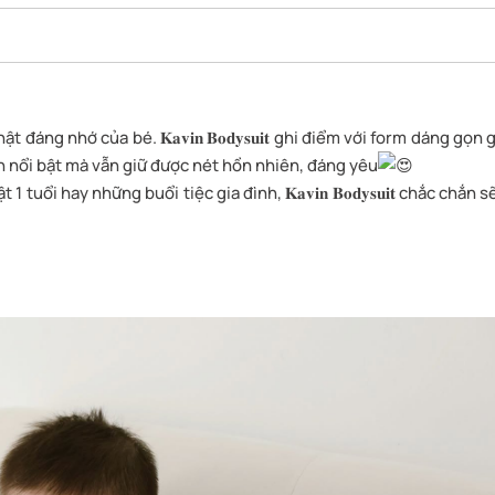
g nhớ của bé. 𝐊𝐚𝐯𝐢𝐧 𝐁𝐨𝐝𝐲𝐬𝐮𝐢𝐭 ghi điểm với form dáng gọn 
n nổi bật mà vẫn giữ được nét hồn nhiên, đáng yêu
ổi hay những buổi tiệc gia đình, 𝐊𝐚𝐯𝐢𝐧 𝐁𝐨𝐝𝐲𝐬𝐮𝐢𝐭 chắc chắn s