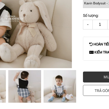
Số lượng:
-
HOÀN TIỀ
KIỂM TR
MU
TRẢ GÓP