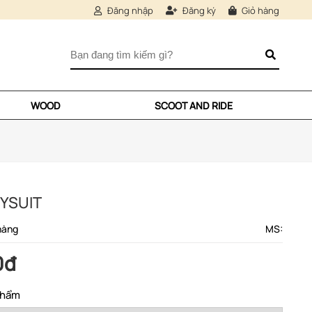
Đăng nhập
Đăng ký
Giỏ hàng
WOOD
SCOOT AND RIDE
DYSUIT
hàng
MS:
0đ
phẩm