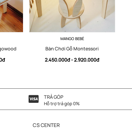
MANGO BEBÉ
ngowood
Bàn Chơi Gỗ Montessori
00đ
2.450.000đ -
2.920.000đ
TRẢ GÓP
Hỗ trợ trả góp 0%
CS CENTER