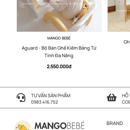
MANGO BEBÉ
Gh
Aguard - Bộ Bàn Ghế Kiêm Bảng Từ
Tính Đa Năng
2.550.000đ
TƯ VẤN SẢN PHẨM
HỖ 
0983.416.752
COD
BRAND