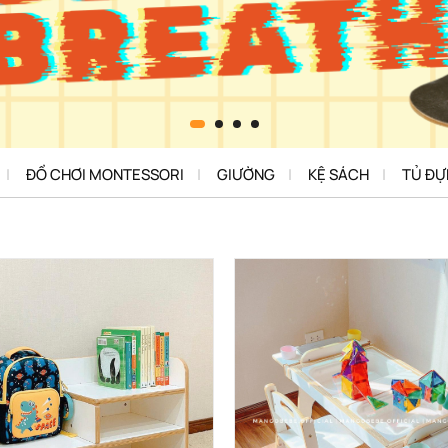
ĐỒ CHƠI MONTESSORI
GIƯỜNG
KỆ SÁCH
TỦ ĐỰ