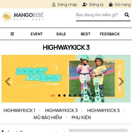
Đăng nhập
Đăng ký
Giỏ hàng
EVENT
SALE
BEST
FEEDBACK
HIGHWAYKICK 3
HIGHWAYKICK 1
HIGHWAYKICK 3
HIGHWAYKICK 5
MŨ BẢO HIỂM
PHỤ KIỆN