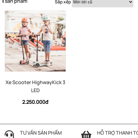
1
sản phẩm
Sắp xếp
Xe Scooter HighwayKick 3
LED
2.250.000đ
TƯ VẤN SẢN PHẨM
HỖ TRỢ THANH T