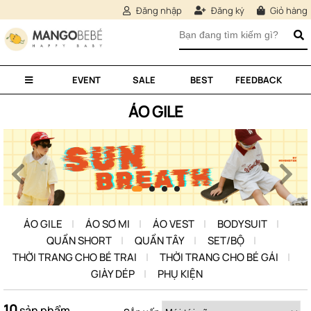
Đăng nhập
Đăng ký
Giỏ hàng
EVENT
SALE
BEST
FEEDBACK
ÁO GILE
ÁO GILE
ÁO SƠ MI
ÁO VEST
BODYSUIT
QUẦN SHORT
QUẦN TÂY
SET/BỘ
THỜI TRANG CHO BÉ TRAI
THỜI TRANG CHO BÉ GÁI
GIÀY DÉP
PHỤ KIỆN
10
sản phẩm