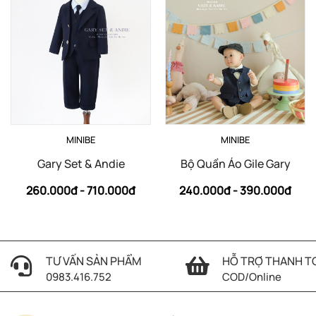
MINIBE
MINIBE
Gary Set & Andie
Bộ Quần Áo Gile Gary
260.000đ -
710.000đ
240.000đ -
390.000đ
TƯ VẤN SẢN PHẨM
HỖ TRỢ THANH T
0983.416.752
COD/Online