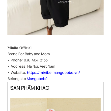
__________
𝐌𝐢𝐧𝐢𝐛𝐞 𝐎𝐟𝐟𝐢𝐜𝐢𝐚𝐥
Brand For Baby and Mom
• Phone: 036-404-2133
• Address: Ha Noi, Viet Nam
• Website:
https://minibe.mangobebe.vn/
Belongs to
Mangobebé
SẢN PHẨM KHÁC