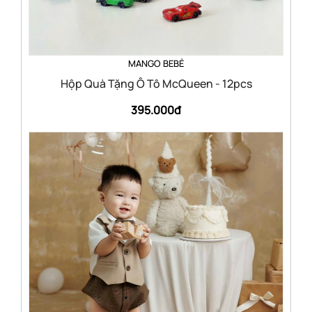
MANGO BEBÉ
Hộp Quà Tặng Ô Tô McQueen - 12pcs
395.000đ