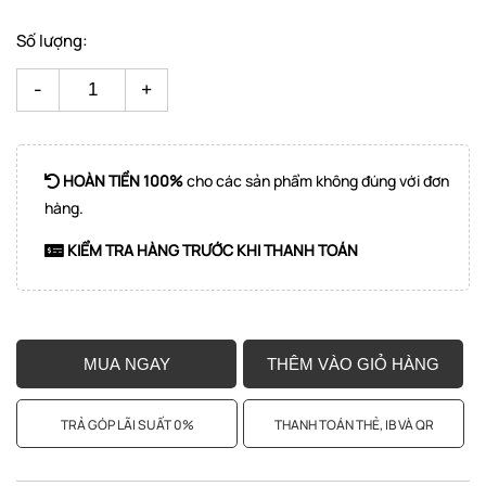
Số lượng:
-
+
HOÀN TIỀN 100%
cho các sản phẩm không đúng với đơn
hàng.
KIỂM TRA HÀNG TRƯỚC KHI THANH TOÁN
MUA NGAY
THÊM VÀO GIỎ HÀNG
TRẢ GÓP LÃI SUẤT 0%
THANH TOÁN THẺ, IB VÀ QR