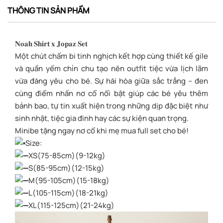
THÔNG TIN SẢN PHẨM
𝐍𝐨𝐚𝐡 𝐒𝐡𝐢𝐫𝐭 𝐱 𝐉𝐨𝐩𝐚𝐳 𝐒𝐞𝐭
Một chút chấm bi tinh nghịch kết hợp cùng thiết kế gile
và quần yếm chỉn chu tạo nên outfit tiệc vừa lịch lãm
vừa đáng yêu cho bé. Sự hài hòa giữa sắc trắng – đen
cùng điểm nhấn nơ cổ nổi bật giúp các bé yêu thêm
bảnh bao, tự tin xuất hiện trong những dịp đặc biệt như
sinh nhật, tiệc gia đình hay các sự kiện quan trọng.
Minibe tặng ngay nơ cổ khi mẹ mua full set cho bé!
Size:
XS(75-85cm)(9-12kg)
S(85-95cm)(12-15kg)
M(95-105cm)(15-18kg)
L(105-115cm)(18-21kg)
XL(115-125cm)(21-24kg)