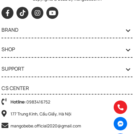
BRAND
SHOP
SUPPORT
CS CENTER
Hotline:
0983416752
177 Trung Kính, Cầu Giấy, Hà Nội
mangobebe.official2020@gmail.com