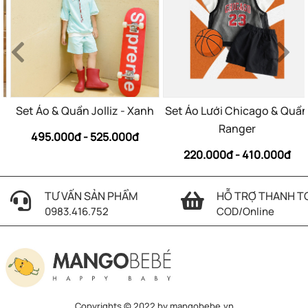
Set Áo & Quần Jolliz - Xanh
Set Áo Lưới Chicago & Quầ
Ranger
495.000đ - 525.000đ
220.000đ - 410.000đ
TƯ VẤN SẢN PHẨM
HỖ TRỢ THANH T
0983.416.752
COD/Online
Copyrights © 2022 by mangobebe.vn