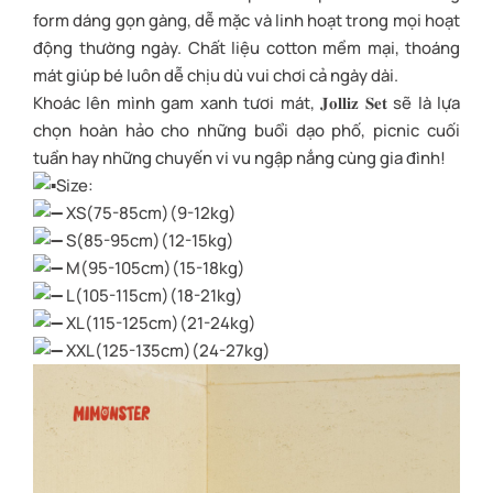
form dáng gọn gàng, dễ mặc và linh hoạt trong mọi hoạt
động thường ngày. Chất liệu cotton mềm mại, thoáng
mát giúp bé luôn dễ chịu dù vui chơi cả ngày dài.
Khoác lên mình gam xanh tươi mát, 𝐉𝐨𝐥𝐥𝐢𝐳 𝐒𝐞𝐭 sẽ là lựa
chọn hoàn hảo cho những buổi dạo phố, picnic cuối
tuần hay những chuyến vi vu ngập nắng cùng gia đình!
Size:
XS(75-85cm)(9-12kg)
S(85-95cm)(12-15kg)
M(95-105cm)(15-18kg)
L(105-115cm)(18-21kg)
XL(115-125cm)(21-24kg)
XXL(125-135cm)(24-27kg)