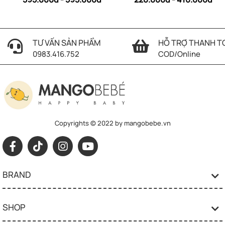
TƯ VẤN SẢN PHẨM
HỖ TRỢ THANH T
0983.416.752
COD/Online
Copyrights © 2022 by mangobebe.vn
BRAND
SHOP