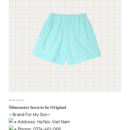
————-
𝐌𝐢𝐦𝐨𝐧𝐬𝐭𝐞𝐫 𝐛𝐨𝐫𝐧 𝐭𝐨 𝐛𝐞 𝐎𝐫𝐢𝐠𝐢𝐧𝐚𝐥
• Brand For My Son•
Address: Ha Noi, Viet Nam
Phone: 0374-461-066