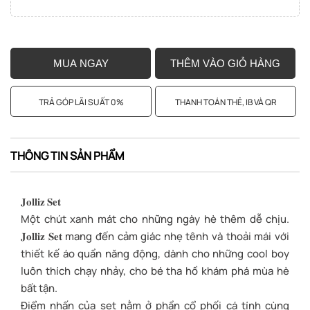
MUA NGAY
THÊM VÀO GIỎ HÀNG
TRẢ GÓP LÃI SUẤT 0%
THANH TOÁN THẺ, IB VÀ QR
THÔNG TIN SẢN PHẨM
𝐉𝐨𝐥𝐥𝐢𝐳 𝐒𝐞𝐭
Một chút xanh mát cho những ngày hè thêm dễ chịu.
𝐉𝐨𝐥𝐥𝐢𝐳 𝐒𝐞𝐭 mang đến cảm giác nhẹ tênh và thoải mái với
thiết kế áo quần năng động, dành cho những cool boy
luôn thích chạy nhảy, cho bé tha hồ khám phá mùa hè
bất tận.
Điểm nhấn của set nằm ở phần cổ phối cá tính cùng