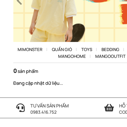
MIMONSTER
QUẦN GIÓ
TOYS
BEDDING
MANGOHOME
MANGOOUTFIT
0
sản phẩm
Đang cập nhật dữ liệu...
TƯ VẤN SẢN PHẨM
HỖ 
0983.416.752
COD