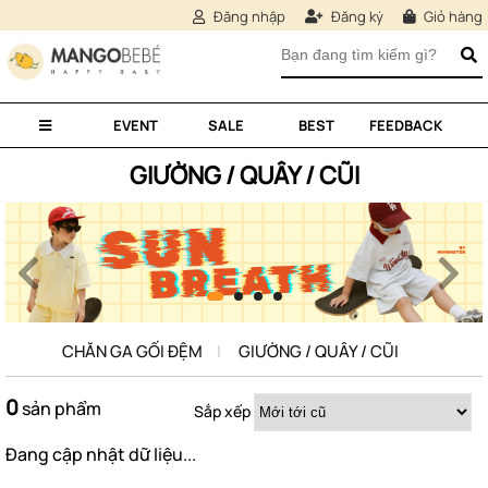
Đăng nhập
Đăng ký
Giỏ hàng
EVENT
SALE
BEST
FEEDBACK
GIƯỜNG / QUÂY / CŨI
CHĂN GA GỐI ĐỆM
GIƯỜNG / QUÂY / CŨI
0
sản phẩm
Sắp xếp
Đang cập nhật dữ liệu...