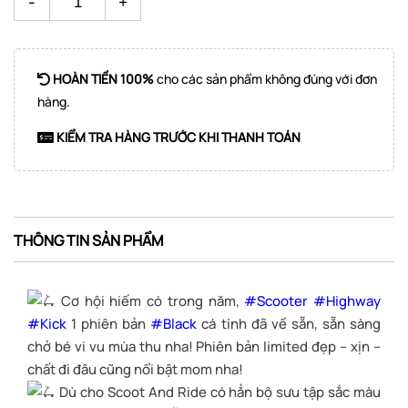
-
+
HOÀN TIỀN 100%
cho các sản phẩm không đúng với đơn
hàng.
KIỂM TRA HÀNG TRƯỚC KHI THANH TOÁN
THÔNG TIN SẢN PHẨM
Cơ hội hiếm có trong năm,
#Scooter
#Highway
#Kick
1 phiên bản
#Black
cá tính đã về sẵn, sẵn sàng
chở bé vi vu mùa thu nha! Phiên bản limited đẹp – xịn –
chất đi đâu cũng nổi bật mom nha!
Dù cho Scoot And Ride có hẳn bộ sưu tập sắc màu