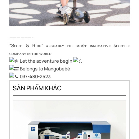
——————-
“Sᴄᴏᴏᴛ & Rɪᴅᴇ” ᴀʀɢᴜᴀʙʟʏ ᴛʜᴇ ᴍᴏsᴛ ɪɴɴᴏᴠᴀᴛɪᴠᴇ sᴄᴏᴏᴛᴇʀ
ᴄᴏᴍᴘᴀɴʏ ɪɴ ᴛʜᴇ ᴡᴏʀʟᴅ
Let the adventure begin
Belongs to Mangobebé
037-480-2523
SẢN PHẨM KHÁC