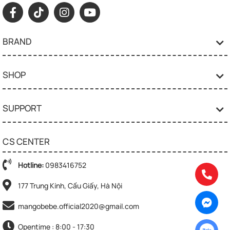
BRAND
SHOP
SUPPORT
CS CENTER
Hotline:
0983416752
177 Trung Kính, Cầu Giấy, Hà Nội
mangobebe.official2020@gmail.com
Opentime : 8:00 - 17:30