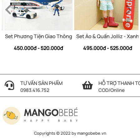
Set Phương Tiện Giao Thông
Set Áo & Quần Jolliz - Xanh
450.000đ - 520.000đ
495.000đ - 525.000đ
TƯ VẤN SẢN PHẨM
HỖ TRỢ THANH T
0983.416.752
COD/Online
Copyrights © 2022 by mangobebe.vn