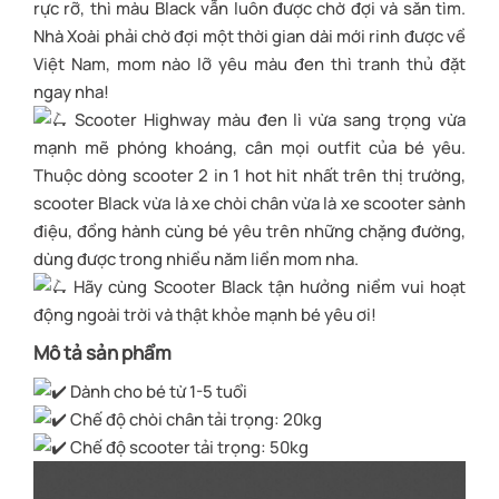
rực rỡ, thì màu Black vẫn luôn được chờ đợi và săn tìm.
Nhà Xoài phải chờ đợi một thời gian dài mới rinh được về
Việt Nam, mom nào lỡ yêu màu đen thì tranh thủ đặt
ngay nha!
Scooter Highway màu đen lì vừa sang trọng vừa
mạnh mẽ phóng khoáng, cân mọi outfit của bé yêu.
Thuộc dòng scooter 2 in 1 hot hit nhất trên thị trường,
scooter Black vừa là xe chòi chân vừa là xe scooter sành
điệu, đồng hành cùng bé yêu trên những chặng đường,
dùng được trong nhiều năm liền mom nha.
Hãy cùng Scooter Black tận hưởng niềm vui hoạt
động ngoài trời và thật khỏe mạnh bé yêu ơi!
Mô tả sản phẩm
Dành cho bé từ 1-5 tuổi
Chế độ chòi chân tải trọng: 20kg
Chế độ scooter tải trọng: 50kg