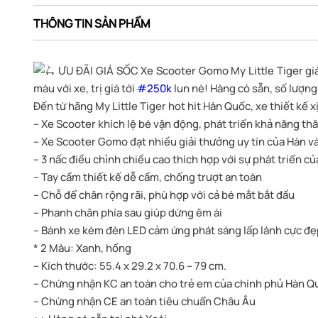
THÔNG TIN SẢN PHẨM
ƯU ĐÃI GIÁ SỐC Xe Scooter Gomo My Little Tiger gi
màu với xe, trị giá tới
#250k
lun nè! Hàng có sẵn, số lượng
Đến từ hãng My Little Tiger hot hit Hàn Quốc, xe thiết kế xị
– Xe Scooter khích lệ bé vận động, phát triển khả năng thă
– Xe Scooter Gomo đạt nhiều giải thưởng uy tín của Hàn và
– 3 nấc điều chỉnh chiều cao thích hợp với sự phát triển củ
– Tay cầm thiết kế dễ cầm, chống trượt an toàn
– Chỗ để chân rộng rãi, phù hợp với cả bé mắt bắt đầu
– Phanh chân phía sau giúp dừng êm ái
– Bánh xe kèm đèn LED cảm ứng phát sáng lấp lánh cực đẹ
* 2 Màu: Xanh, hồng
– Kích thước: 55.4 x 29.2 x 70.6 – 79 cm.
– Chứng nhận KC an toàn cho trẻ em của chính phủ Hàn Q
– Chứng nhận CE an toàn tiêu chuẩn Châu Âu