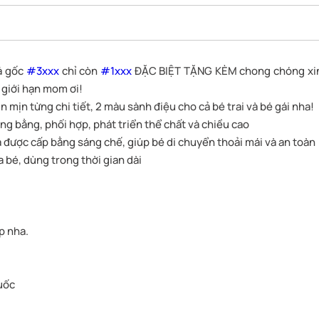
á gốc
#3xxx
chỉ còn
#1xxx
ĐẶC BIỆT TẶNG KÈM chong chóng xi
 giới hạn mom ơi!
n mịn từng chi tiết, 2 màu sành điệu cho cả bé trai và bé gái nha!
ng bằng, phối hợp, phát triển thể chất và chiều cao
 được cấp bằng sáng chế, giúp bé di chuyển thoải mái và an toàn
a bé, dùng trong thời gian dài
p nha.
uốc