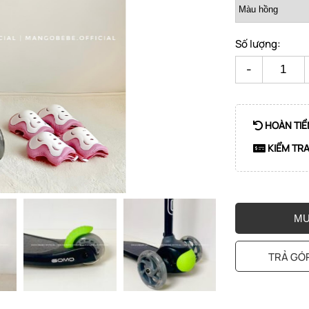
Số lượng:
-
HOÀN TIỀ
KIỂM TR
MU
TRẢ GÓP