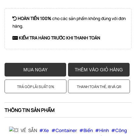
HOÀN TIỀN 100%
cho các sản phẩm không đúng với đơn
hàng.
KIỂM TRA HÀNG TRƯỚC KHI THANH TOÁN
MUA NGAY
THÊM VÀO GIỎ HÀNG
TRẢ GÓP LÃI SUẤT 0%
THANH TOÁN THẺ, IB VÀ QR
THÔNG TIN SẢN PHẨM
VỀ SẴN
#Xe
#Container
#Biến
#Hình
#Công