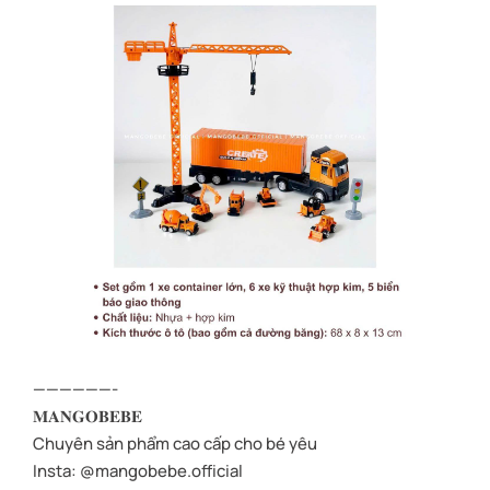
——————-
𝐌𝐀𝐍𝐆𝐎𝐁𝐄𝐁𝐄
Chuyên sản phẩm cao cấp cho bé yêu
Insta: @mangobebe.official