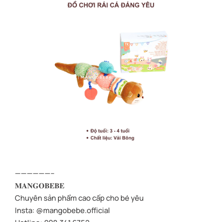
——————–
𝐌𝐀𝐍𝐆𝐎𝐁𝐄𝐁𝐄
Chuyên sản phẩm cao cấp cho bé yêu
Insta: @mangobebe.official