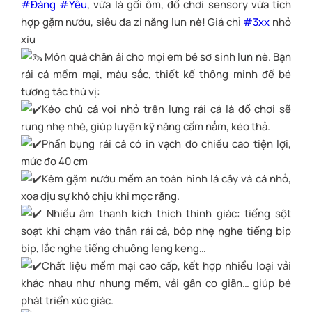
#Đáng
#Yêu
, vừa là gối ôm, đồ chơi sensory vừa tích
hợp gặm nướu, siêu đa zi năng lun nè! Giá chỉ
#3xx
nhỏ
xíu
Món quà chân ái cho mọi em bé sơ sinh lun nè. Bạn
rái cá mềm mại, màu sắc, thiết kế thông minh để bé
tương tác thú vị:
Kéo chú cá voi nhỏ trên lưng rái cá là đồ chơi sẽ
rung nhẹ nhè, giúp luyện kỹ năng cầm nắm, kéo thả.
Phần bụng rái cá có in vạch đo chiều cao tiện lợi,
mức đo 40 cm
Kèm gặm nướu mềm an toàn hình lá cây và cá nhỏ,
xoa dịu sự khó chịu khi mọc răng.
Nhiều âm thanh kích thích thính giác: tiếng sột
soạt khi chạm vào thân rái cá, bóp nhẹ nghe tiếng bíp
bíp, lắc nghe tiếng chuông leng keng…
Chất liệu mềm mại cao cấp, kết hợp nhiều loại vải
khác nhau như nhung mềm, vải gân co giãn… giúp bé
phát triển xúc giác.