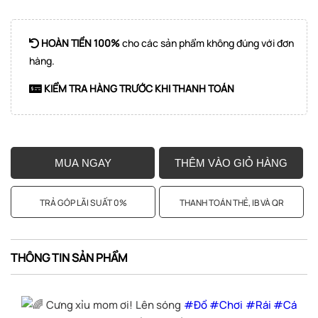
HOÀN TIỀN 100%
cho các sản phẩm không đúng với đơn
hàng.
KIỂM TRA HÀNG TRƯỚC KHI THANH TOÁN
MUA NGAY
THÊM VÀO GIỎ HÀNG
TRẢ GÓP LÃI SUẤT 0%
THANH TOÁN THẺ, IB VÀ QR
THÔNG TIN SẢN PHẨM
Cưng xỉu mom ơi! Lên sóng
#Đồ
#Chơi
#Rái
#Cá