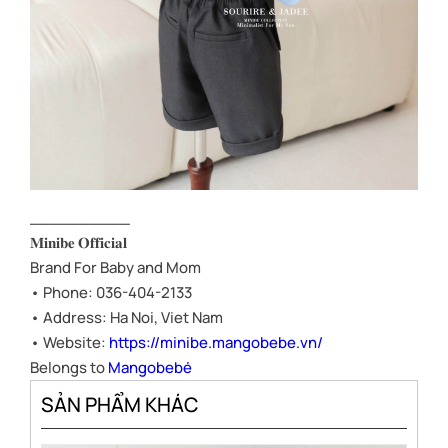
__________
𝐌𝐢𝐧𝐢𝐛𝐞 𝐎𝐟𝐟𝐢𝐜𝐢𝐚𝐥
Brand For Baby and Mom
• Phone: 036-404-2133
• Address: Ha Noi, Viet Nam
• Website:
https://minibe.mangobebe.vn/
Belongs to
Mangobebé
SẢN PHẨM KHÁC