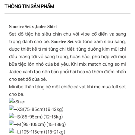
THÔNG TIN SẢN PHẨM
𝐒𝐨𝐮𝐫𝐢𝐫𝐞 𝐒𝐞𝐭 𝐱 𝐉𝐚𝐝𝐞𝐞 𝐒𝐡𝐢𝐫𝐭
Set đồ tiệc hè siêu chỉn chu với vibe cổ điển và sang
trọng dành cho bé. 𝐒𝐨𝐮𝐫𝐢𝐫𝐞 𝐒𝐞𝐭 với tone xám siêu sang,
được thiết kế tỉ mỉ từng chi tiết, từng đường kim mũi chỉ
đều mang tới vẻ sang trọng, hoàn hảo, phù hợp với mọi
bữa tiệc lớn nhỏ của bé yêu. Khi mix match cùng sơ mi
Jadee xanh tạo nên bản phối hài hòa và thêm điểm nhấn
cho set đồ của bé.
Minibe thân tặng bé một chiếc cà vạt khi mẹ mua full set
cho bé.
Size:
XS(75-85cm)(9-12kg)
S(85-95cm)(12-15kg)
M(95-105cm)(15-18kg)
L(105-115cm)(18-21kg)