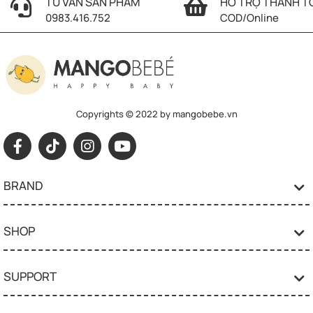
TƯ VẤN SẢN PHẨM
HỖ TRỢ THANH T
0983.416.752
COD/Online
Copyrights © 2022 by mangobebe.vn
BRAND
SHOP
SUPPORT