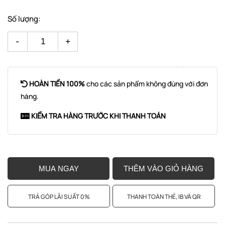
Số lượng:
-
+
HOÀN TIỀN 100%
cho các sản phẩm không đúng với đơn
hàng.
KIỂM TRA HÀNG TRƯỚC KHI THANH TOÁN
MUA NGAY
THÊM VÀO GIỎ HÀNG
TRẢ GÓP LÃI SUẤT 0%
THANH TOÁN THẺ, IB VÀ QR