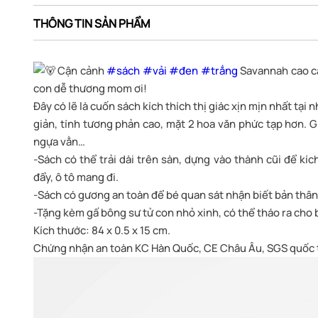
THÔNG TIN SẢN PHẨM
Cận cảnh
#sách
#vải
#đen
#trắng
Savannah cao cấ
con dễ thương mom ơi!
Đây có lẽ là cuốn sách kích thích thị giác xịn mịn nhất tại
giản, tính tương phản cao, mặt 2 hoa văn phức tạp hơn. G
ngựa vằn…
-Sách có thể trải dài trên sàn, dựng vào thành cũi để kí
đẩy, ô tô mang đi.
-Sách có gương an toàn để bé quan sát nhận biết bản thân
-Tặng kèm gấ bông sư tử con nhỏ xinh, có thể tháo ra cho 
Kích thước: 84 x 0.5 x 15 cm.
Chứng nhận an toàn KC Hàn Quốc, CE Châu Âu, SGS quốc 