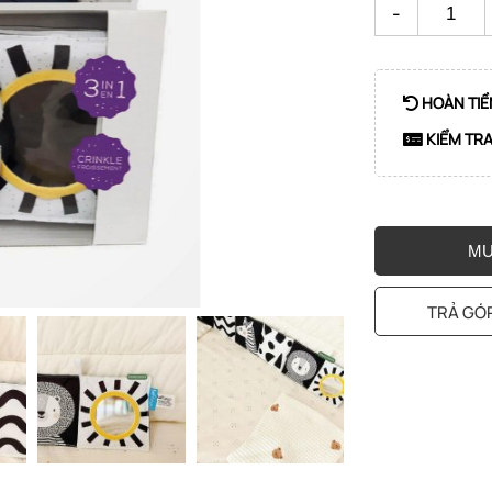
-
HOÀN TIỀ
KIỂM TR
MU
TRẢ GÓP