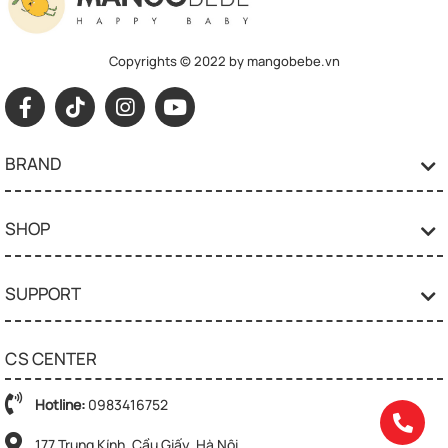
Copyrights © 2022 by mangobebe.vn
BRAND
SHOP
SUPPORT
CS CENTER
Hotline:
0983416752
177 Trung Kính, Cầu Giấy, Hà Nội