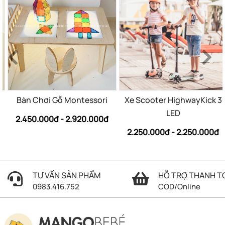
Bàn Chơi Gỗ Montessori
Xe Scooter HighwayKick 3
LED
2.450.000đ - 2.920.000đ
2.250.000đ - 2.250.000đ
TƯ VẤN SẢN PHẨM
HỖ TRỢ THANH T
0983.416.752
COD/Online