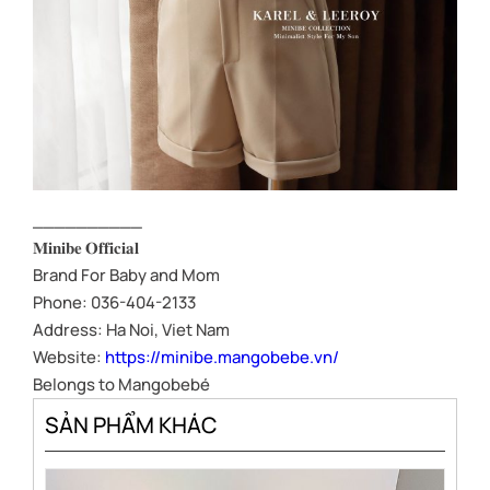
__________
𝐌𝐢𝐧𝐢𝐛𝐞 𝐎𝐟𝐟𝐢𝐜𝐢𝐚𝐥
Brand For Baby and Mom
Phone: 036-404-2133
Address: Ha Noi, Viet Nam
Website:
https://minibe.mangobebe.vn/
Belongs to Mangobebé
SẢN PHẨM KHÁC