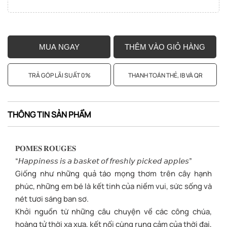
MUA NGAY
THÊM VÀO GIỎ HÀNG
TRẢ GÓP LÃI SUẤT 0%
THANH TOÁN THẺ, IB VÀ QR
THÔNG TIN SẢN PHẨM
𝐏𝐎𝐌𝐄𝐒 𝐑𝐎𝐔𝐆𝐄𝐒
“𝘏𝘢𝘱𝘱𝘪𝘯𝘦𝘴𝘴 𝘪𝘴 𝘢 𝘣𝘢𝘴𝘬𝘦𝘵 𝘰𝘧 𝘧𝘳𝘦𝘴𝘩𝘭𝘺 𝘱𝘪𝘤𝘬𝘦𝘥 𝘢𝘱𝘱𝘭𝘦𝘴”
Giống như những quả táo mọng thơm trên cây hạnh
phúc, những em bé là kết tinh của niềm vui, sức sống và
nét tươi sáng ban sơ.
Khởi nguồn từ những câu chuyện về các công chúa,
hoàng tử thời xa xưa, kết nối cùng rung cảm của thời đại,