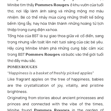
Minibe tìm thấy 𝗣𝗼𝗺𝗺𝗲𝘀 𝗥𝗼𝘂𝗴𝗲𝘀 ở khu vườn của tuổi
thơ, nơi lấp lánh ánh sáng và những mộng mơ màu
nhiệm. Bé có thể nhảy múa cùng những thiết kế bồng
bềnh lộng lẫy, hay hóa thân thành những hoàng tử lịch
thiệp trong cung điện xa hoa.
Tổng hòa của BST là sự giao thoa giữa vẻ cổ điển, sang
trọng nhưng vẫn toát lên nét tươi sáng của các bé yêu.
Hãy cùng Minibe khám phá những cung bậc cảm xúc
trong BST 𝗣𝗼𝗺𝗺𝗲𝘀 𝗥𝗼𝘂𝗴𝗲𝘀 và bước vào thế giới tuổi
thơ đầy màu sắc.
𝐏𝐎𝐌𝐄𝐒 𝐑𝐎𝐔𝐆𝐄𝐒
“𝘏𝘢𝘱𝘱𝘪𝘯𝘦𝘴𝘴 𝘪𝘴 𝘢 𝘣𝘢𝘴𝘬𝘦𝘵 𝘰𝘧 𝘧𝘳𝘦𝘴𝘩𝘭𝘺 𝘱𝘪𝘤𝘬𝘦𝘥 𝘢𝘱𝘱𝘭𝘦𝘴”
Like fragrant apples on the tree of happiness, babies
are the crystallization of joy, vitality, and pristine
brightness.
Originating from stories about ancient princesses and
princes and connected with the vibe of the times,
Minibe found 𝗣𝗼𝗺𝗺𝗲𝘀 𝗥𝗼𝘂𝗴𝗲𝘀 in the garden of