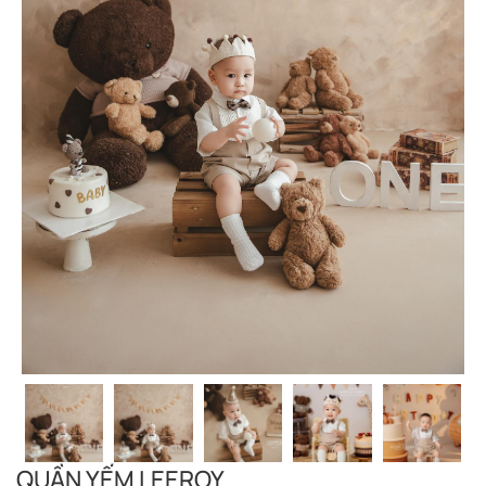
QUẦN YẾM LEEROY