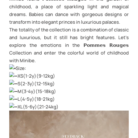
childhood, a place of sparkling light and magical
dreams. Babies can dance with gorgeous designs or
transform into elegant princes in luxurious palaces.
The totality of the collection is a combination of classic
and luxurious, but it still has bright features. Let’s
explore the emotions in the 𝗣𝗼𝗺𝗺𝗲𝘀 𝗥𝗼𝘂𝗴𝗲𝘀
Collection and enter the colorful world of childhood
with Minibe.
Size:
XS(1-2y)(9-12kg)
S(2-3y)(12-15kg)
M(3-4y)(15-18kg)
L(4-5y)(18-21kg)
XL(5-6y)(21-24kg)