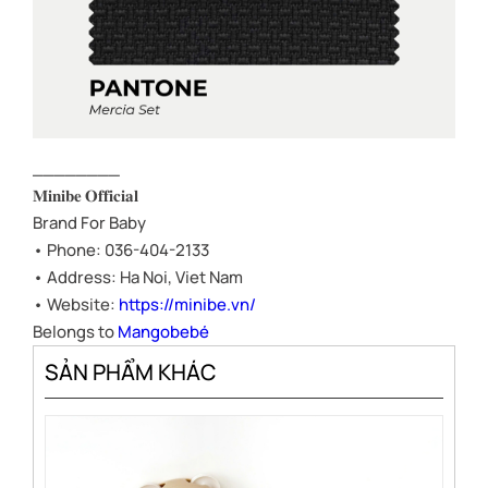
________
𝐌𝐢𝐧𝐢𝐛𝐞 𝐎𝐟𝐟𝐢𝐜𝐢𝐚𝐥
Brand For Baby
• Phone: 036-404-2133
• Address: Ha Noi, Viet Nam
• Website:
https://minibe.vn/
Belongs to
Mangobebé
SẢN PHẨM KHÁC