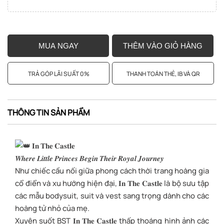
MUA NGAY
THÊM VÀO GIỎ HÀNG
TRẢ GÓP LÃI SUẤT 0%
THANH TOÁN THẺ, IB VÀ QR
THÔNG TIN SẢN PHẨM
𝐈𝐧 𝐓𝐡𝐞 𝐂𝐚𝐬𝐭𝐥𝐞
𝑾𝒉𝒆𝒓𝒆 𝑳𝒊𝒕𝒕𝒍𝒆 𝑷𝒓𝒊𝒏𝒄𝒆𝒔 𝑩𝒆𝒈𝒊𝒏 𝑻𝒉𝒆𝒊𝒓 𝑹𝒐𝒚𝒂𝒍 𝑱𝒐𝒖𝒓𝒏𝒆𝒚
Như chiếc cầu nối giữa phong cách thời trang hoàng gia
cổ điển và xu hướng hiện đại, 𝐈𝐧 𝐓𝐡𝐞 𝐂𝐚𝐬𝐭𝐥𝐞 là bộ sưu tập
các mẫu bodysuit, suit và vest sang trọng dành cho các
hoàng tử nhỏ của mẹ.
Xuyên suốt BST 𝐈𝐧 𝐓𝐡𝐞 𝐂𝐚𝐬𝐭𝐥𝐞 thấp thoáng hình ảnh các