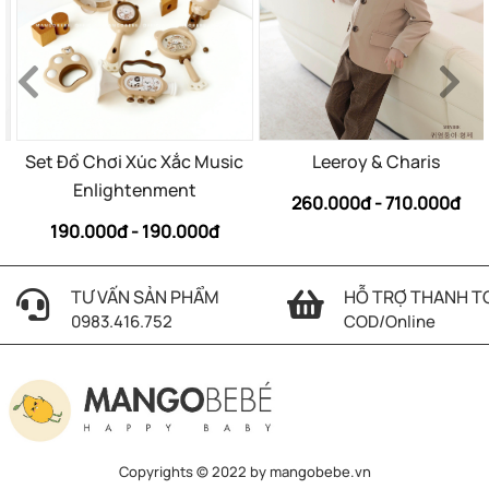
Set Đồ Chơi Xúc Xắc Music
Leeroy & Charis
Enlightenment
260.000đ - 710.000đ
190.000đ - 190.000đ
TƯ VẤN SẢN PHẨM
HỖ TRỢ THANH T
0983.416.752
COD/Online
Copyrights © 2022 by mangobebe.vn