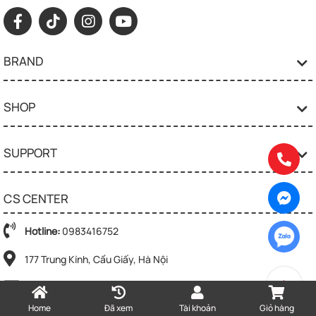
BRAND
SHOP
SUPPORT
CS CENTER
Hotline:
0983416752
177 Trung Kính, Cầu Giấy, Hà Nội
mangobebe.official2020@gmail.com
Home
Đã xem
Tài khoản
Giỏ hàng
Opentime : 8:00 - 17:30