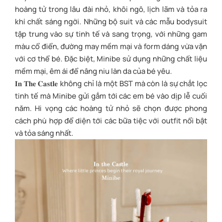
hoàng tử trong lâu đài nhỏ, khôi ngô, lịch lãm và tỏa ra
khí chất sáng ngời. Những bộ suit và các mẫu bodysuit
tập trung vào sự tinh tế và sang trọng, với những gam
màu cổ điển, đường may mềm mại và form dáng vừa vặn
với cơ thể bé. Đặc biệt, Minibe sử dụng những chất liệu
mềm mại, êm ái để nâng niu làn da của bé yêu.
𝐈𝐧 𝐓𝐡𝐞 𝐂𝐚𝐬𝐭𝐥𝐞 không chỉ là một BST mà còn là sự chắt lọc
tinh tế mà Minibe gửi gắm tới các em bé vào dịp lễ cuối
năm. Hi vọng các hoàng tử nhỏ sẽ chọn được phong
cách phù hợp để diện tới các bữa tiệc với outfit nổi bật
và tỏa sáng nhất.