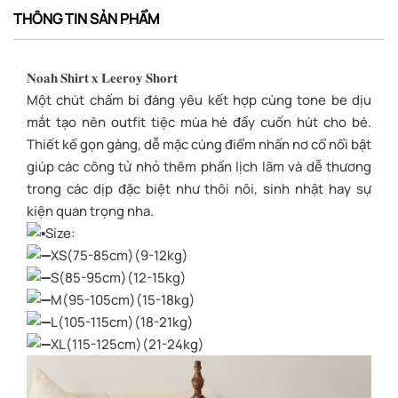
THÔNG TIN SẢN PHẨM
𝐍𝐨𝐚𝐡 𝐒𝐡𝐢𝐫𝐭 𝐱 𝐋𝐞𝐞𝐫𝐨𝐲 𝐒𝐡𝐨𝐫𝐭
Một chút chấm bi đáng yêu kết hợp cùng tone be dịu
mắt tạo nên outfit tiệc mùa hè đầy cuốn hút cho bé.
Thiết kế gọn gàng, dễ mặc cùng điểm nhấn nơ cổ nổi bật
giúp các công tử nhỏ thêm phần lịch lãm và dễ thương
trong các dịp đặc biệt như thôi nôi, sinh nhật hay sự
kiện quan trọng nha.
Size:
XS(75-85cm)(9-12kg)
S(85-95cm)(12-15kg)
M(95-105cm)(15-18kg)
L(105-115cm)(18-21kg)
XL(115-125cm)(21-24kg)