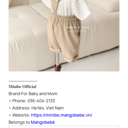
__________
𝐌𝐢𝐧𝐢𝐛𝐞 𝐎𝐟𝐟𝐢𝐜𝐢𝐚𝐥
Brand For Baby and Mom
• Phone: 036-404-2133
• Address: Ha Noi, Viet Nam
• Website:
https://minibe.mangobebe.vn/
Belongs to
Mangobebé