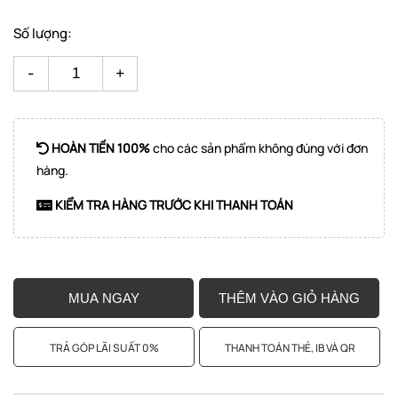
Số lượng:
-
+
HOÀN TIỀN 100%
cho các sản phẩm không đúng với đơn
hàng.
KIỂM TRA HÀNG TRƯỚC KHI THANH TOÁN
MUA NGAY
THÊM VÀO GIỎ HÀNG
TRẢ GÓP LÃI SUẤT 0%
THANH TOÁN THẺ, IB VÀ QR